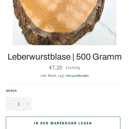
Leberwurstblase | 500 Gramm
Normaler
€7,20
Einzelpreis
pro
€14,40
/
kg
Preis
inkl. MwSt. zzgl.
Versandkosten
MENGE
−
+
IN DEN WARENKORB LEGEN